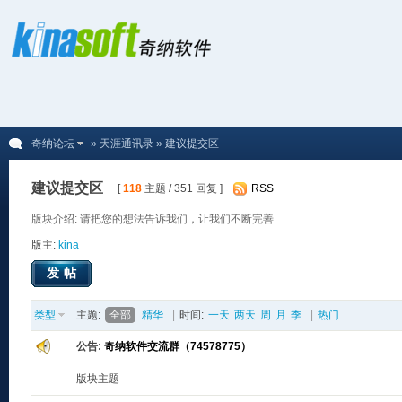
奇纳论坛
»
天涯通讯录
» 建议提交区
建议提交区
[
118
主题 / 351 回复 ]
RSS
版块介绍: 请把您的想法告诉我们，让我们不断完善
版主:
kina
发帖
类型
主题:
全部
精华
|
时间:
一天
两天
周
月
季
|
热门
公告:
奇纳软件交流群（74578775）
版块主题