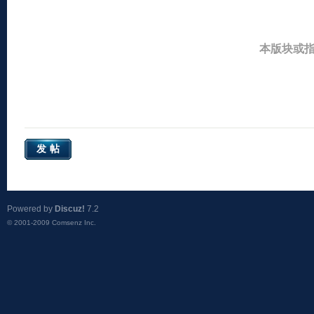
本版块或
发帖
Powered by
Discuz!
7.2
© 2001-2009
Comsenz Inc.