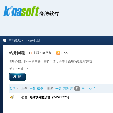
奇纳论坛
» 站务问题
站务问题
[
3
主题 / 10 回复 ]
RSS
版块介绍: 讨论本站事务，斑竹申请，关于本论坛的意见和建议
版主: *空缺中*
发帖
类型
主题:
全部
精华
|
时间:
一天
两天
周
月
季
|
热门
公告:
奇纳软件交流群（74578775）